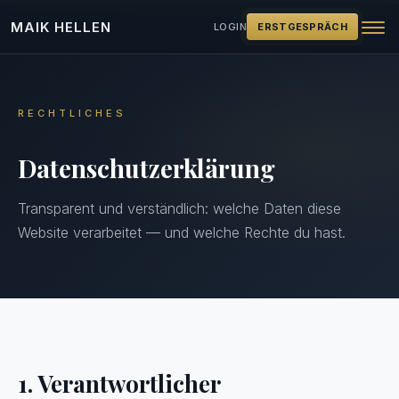
MAIK HELLEN
LOGIN
ERSTGESPRÄCH
START
RECHTLICHES
ÜBER MAIK HELLEN
Datenschutzerklärung
ANGEBOT
▾
Transparent und verständlich: welche Daten diese
Website verarbeitet — und welche Rechte du hast.
Selbsttest
Readings
Online-Kurs
Premium-Begleitung
1. Verantwortlicher